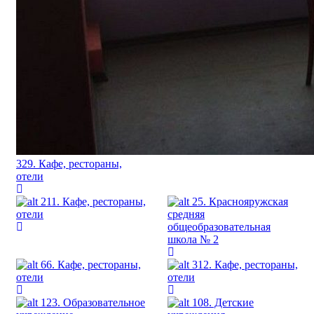
329. Кафе, рестораны,
отели
211. Кафе, рестораны,
25. Краснояружская
отели
средняя
общеобразовательная
школа № 2
66. Кафе, рестораны,
312. Кафе, рестораны,
отели
отели
123. Образовательное
108. Детские