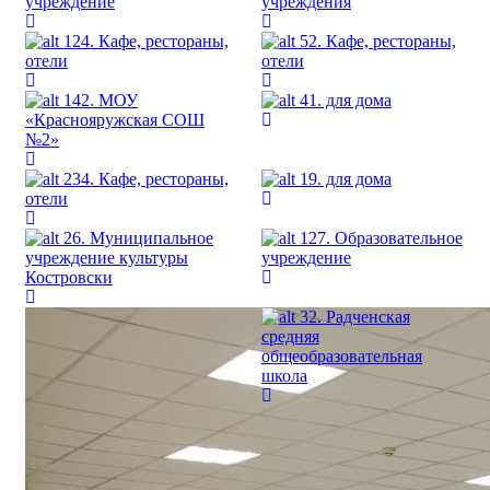
учреждение
учреждения
124. Кафе, рестораны,
52. Кафе, рестораны,
отели
отели
142. МОУ
41. для дома
«Краснояружская СОШ
№2»
234. Кафе, рестораны,
19. для дома
отели
26. Муниципальное
127. Образовательное
учреждение культуры
учреждение
Костровски
32. Радченская
средняя
общеобразовательная
школа