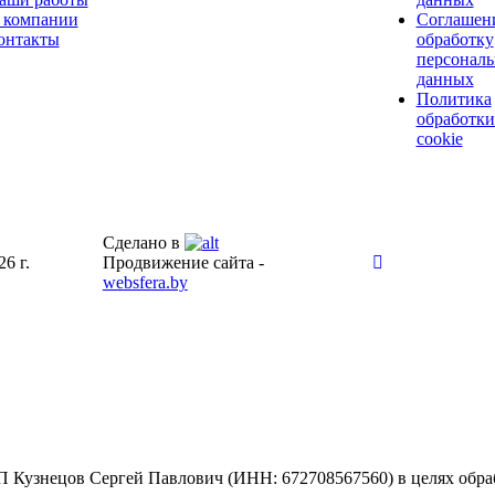
 компании
Соглашен
онтакты
обработку
персонал
данных
Политика
обработки
cookie
Сделано в
6 г.
Продвижение сайта -
websfera.by
 Кузнецов Сергей Павлович (ИНН: 672708567560) в целях обраб