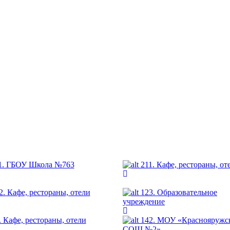
1. ГБОУ Школа №763
211. Кафе, рестораны, от
2. Кафе, рестораны, отели
123. Образовательное
учреждение
. Кафе, рестораны, отели
142. МОУ «Краснояружс
СОШ №2»