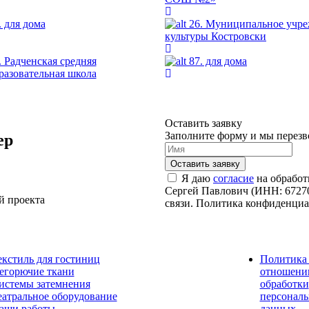
. для дома
26. Муниципальное учр
культуры Костровски
. Радченская средняя
87. для дома
разовательная школа
Оставить заявку
Заполните форму и мы перезв
ер
Я даю
согласие
на обработ
Сергей Павлович (ИНН: 67270
й проекта
связи. Политика конфиденци
екстиль для гостиниц
Политика
егорючие ткани
отношени
истемы затемнения
обработки
еатральное оборудование
персонал
аши работы
данных