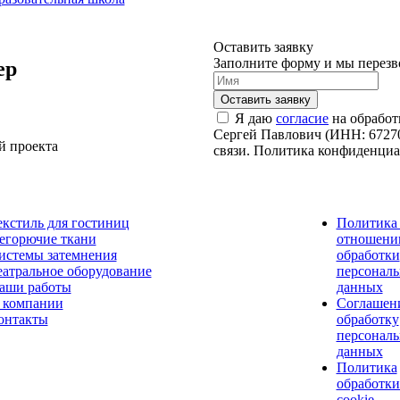
Оставить заявку
Заполните форму и мы перезв
ер
Я даю
согласие
на обработ
Сергей Павлович (ИНН: 67270
й проекта
связи. Политика конфиденци
екстиль для гостиниц
Политика
егорючие ткани
отношени
истемы затемнения
обработки
еатральное оборудование
персонал
аши работы
данных
 компании
Соглашен
онтакты
обработку
персонал
данных
Политика
обработки
cookie