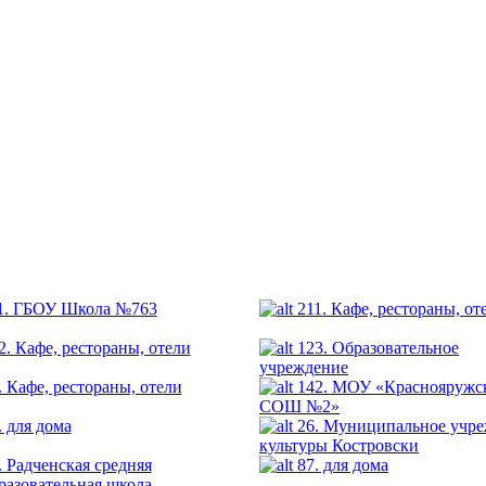
1. ГБОУ Школа №763
211. Кафе, рестораны, от
2. Кафе, рестораны, отели
123. Образовательное
учреждение
. Кафе, рестораны, отели
142. МОУ «Краснояружс
СОШ №2»
. для дома
26. Муниципальное учр
культуры Костровски
. Радченская средняя
87. для дома
разовательная школа