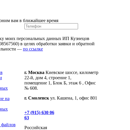
оним вам в ближайшее время
ку моих персональных данных ИП Кузнецов
8567560) в целях обработки заявки и обратной
альности —
по ссылке
 в
г. Москва
Киевское шоссе, километр
и
22-й, дом 4, строение 1,
помещение 1, Блок Б, этаж 6 , Офис
ьных
№ 608.
г. Смоленск
ул. Кашена, 1, офис 801
ие на
ьных
+7 (915) 630 06
63
 файлов
Российская