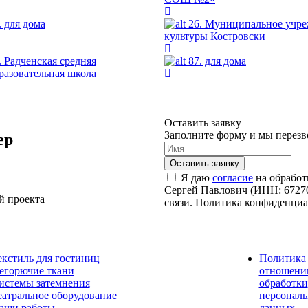
. для дома
26. Муниципальное учр
культуры Костровски
. Радченская средняя
87. для дома
разовательная школа
Оставить заявку
Заполните форму и мы перезв
ер
Я даю
согласие
на обработ
Сергей Павлович (ИНН: 67270
й проекта
связи. Политика конфиденци
екстиль для гостиниц
Политика
егорючие ткани
отношени
истемы затемнения
обработки
еатральное оборудование
персонал
аши работы
данных