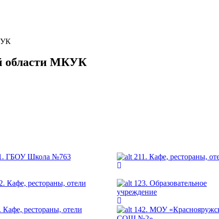
КУК
ой области МКУК
1. ГБОУ Школа №763
211. Кафе, рестораны, от
2. Кафе, рестораны, отели
123. Образовательное
учреждение
. Кафе, рестораны, отели
142. МОУ «Краснояружс
СОШ №2»