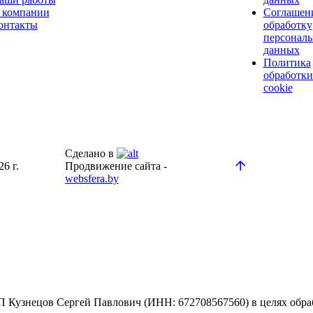
 компании
Соглашен
онтакты
обработку
персонал
данных
Политика
обработки
cookie
Сделано в
6 г.
Продвижение сайта -
websfera.by
 Кузнецов Сергей Павлович (ИНН: 672708567560) в целях обраб